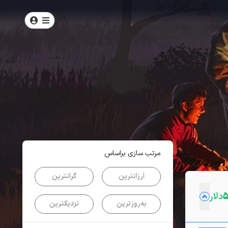
امتیاز
5
از
5
| از
100
کاربر
مرتب سازی براساس
ارزانترین
گرانترین
دلار
به‌روزترین
نزدیکترین