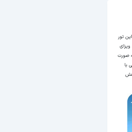
این تور
 ویزای
ه صورت
 با
اهش