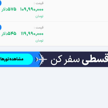
109,990,000
575
دلار
119,990,000
545
دلار