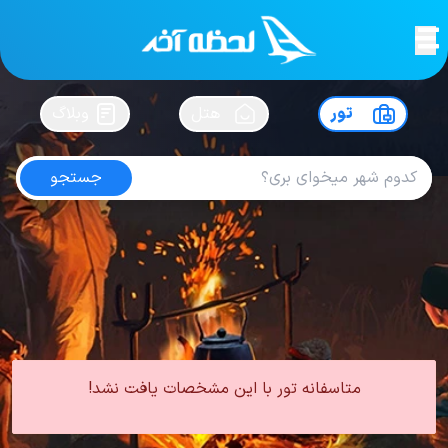
لحظه آخر
در
سفرت رو بساز !
تور
هتل
وبلاگ
جستجو
تور قونیه با قطار
امتیاز
4.8
از
5
| از
100
کاربر
0 تور از 0 آژانس
لحظه آخر
تور
تور ترکیه
تور قونیه
تور قونیه زمینی
تور قونیه با قطار
متاسفانه تور با این مشخصات یافت نشد!