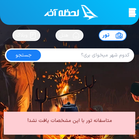
لحظه آخر
در
سفرت رو بساز !
تور
هتل
وبلاگ
جستجو
تور قونیه مهر
امتیاز
4.8
از
5
| از
100
کاربر
0 تور از 0 آژانس
لحظه آخر
تور
تور ترکیه
تور قونیه
تور قونیه پاییز
تور قونیه مهر
متاسفانه تور با این مشخصات یافت نشد!