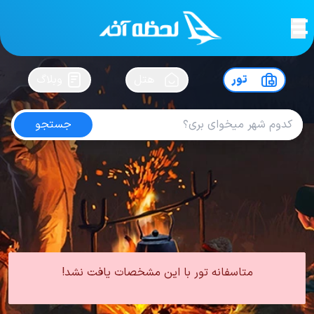
لحظه آخر
در
سفرت رو بساز !
تور
هتل
وبلاگ
جستجو
تور کیش اردیبهشت
امتیاز
4.7
از
5
| از
100
کاربر
0 تور از 0 آژانس
لحظه آخر
تور
تور داخلی
تور کیش
تور کیش بهار
تور کیش اردیبهشت
متاسفانه تور با این مشخصات یافت نشد!