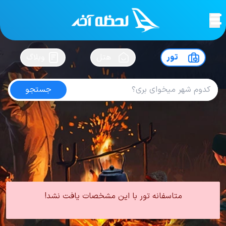
لحظه آخر
در
سفرت رو بساز !
تور
هتل
وبلاگ
جستجو
تور کیش خرداد
امتیاز
4.2
از
5
| از
100
کاربر
0 تور از 0 آژانس
لحظه آخر
تور
تور داخلی
تور کیش
تور کیش بهار
تور کیش خرداد
متاسفانه تور با این مشخصات یافت نشد!