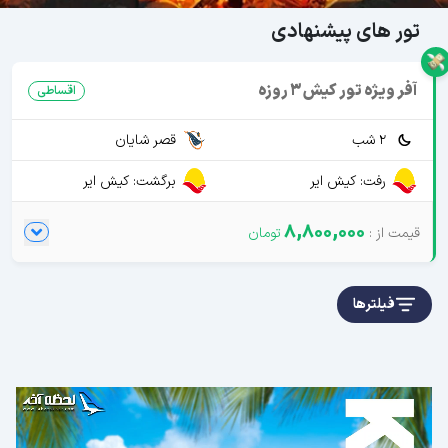
تور های پیشنهادی
آفر ویژه تور کیش 3 روزه
اقساطی
2 شب
قصر شایان
رفت: کیش ایر
برگشت: کیش ایر
8,800,000
فیلترها