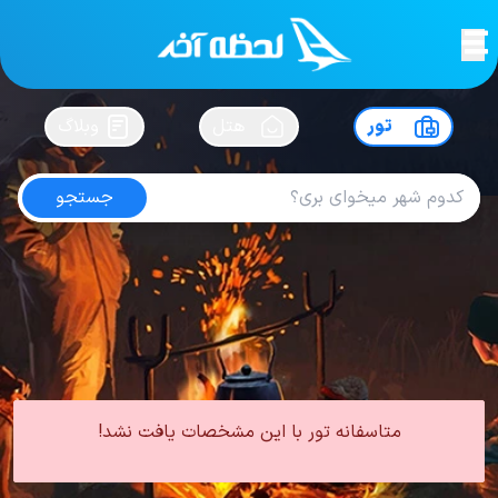
لحظه آخر
در
سفرت رو بساز !
تور
هتل
وبلاگ
جستجو
تور کیش هتل آسمان رویال
امتیاز
4.6
از
5
| از
103
کاربر
0 تور از 0 آژانس
لحظه آخر
تور
تور داخلی
تور کیش
تور کیش هتل 5 ستاره
تور کیش هتل آسمان رویال
متاسفانه تور با این مشخصات یافت نشد!