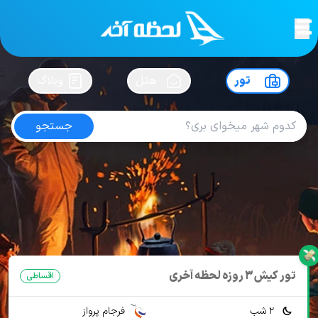
لحظه آخر
در
سفرت رو بساز !
تور
هتل
وبلاگ
جستجو
تور کیش هتل آرامیس پلاس
امتیاز
4.2
از
5
| از
102
کاربر
21 تور از 2 آژانس
لحظه آخر
تور
تور داخلی
تور کیش
تور کیش هتل 5 ستاره
تور کیش هتل آرامیس پلاس
تور کیش 3 روزه لحظه آخری
اقساطی
2 شب
فرجام پرواز