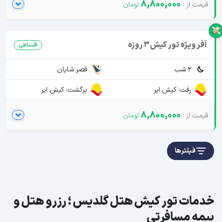
8,800,000
آفر ویژه تور کیش 3 روزه
اقساطی
2 شب
قصر شایان
رفت: کیش ایر
برگشت: کیش ایر
8,800,000
فیلترها
خدمات تور کیش هتل گلدیس ؛ رزرو هتل و
بیمه مسافرتی