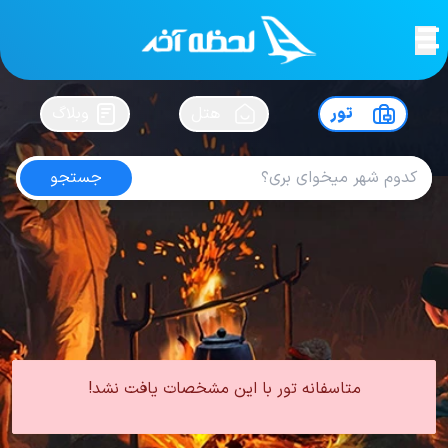
لحظه آخر
در
سفرت رو بساز !
تور
هتل
وبلاگ
جستجو
تور کیش هتل گلدیس
امتیاز
4.6
از
5
| از
100
کاربر
0 تور از 0 آژانس
لحظه آخر
تور
تور داخلی
تور کیش
تور کیش هتل 3 ستاره
تور کیش هتل گلدیس
متاسفانه تور با این مشخصات یافت نشد!