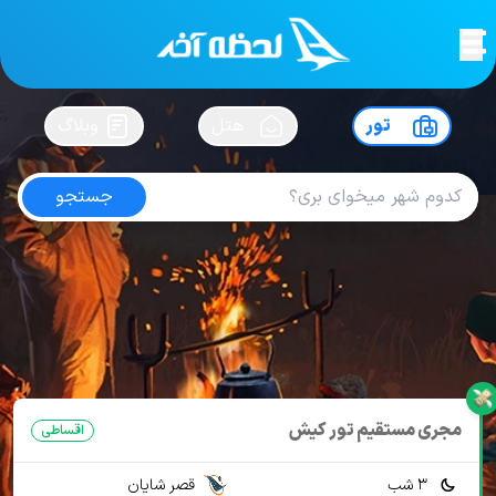
لحظه آخر
در
سفرت رو بساز !
تور
هتل
وبلاگ
جستجو
تور کیش هتل آبادگران
امتیاز
4.8
از
5
| از
102
کاربر
10 تور از 1 آژانس
لحظه آخر
تور
تور داخلی
تور کیش
تور کیش هتل 3 ستاره
تور کیش هتل آبادگران
مجری مستقیم تور کیش
اقساطی
3 شب
قصر شایان