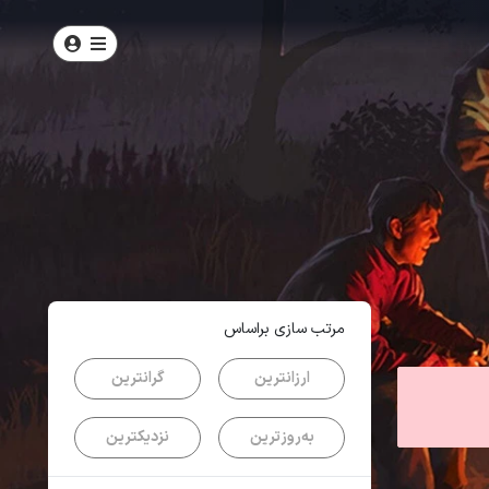
امتیاز
4.5
از
5
| از
100
کاربر
مرتب سازی براساس
ارزانترین
گرانترین
به‌روزترین
نزدیکترین