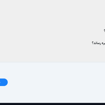
ره رساند؟
د