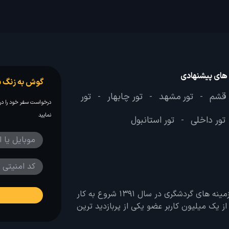
 های پیشنهادی
گوش به زنگ س
 قشم
تور مشهد
تور چابهار
تور
-
-
-
درخواست سفر خود را در 
نمایید
تور داخلی
تور استانبول
-
وب سایت لحظه آخر با هدف ایجاد بانکی جامع در تمامی زمینه های گردشگری در سال 1391 شروع به کار
 بیش از یک میلیون کاربر عضو یکی از پربازدید ترین