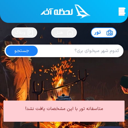
لحظه آخر
در
سفرت رو بساز !
تور
هتل
وبلاگ
جستجو
تور کیش از رشت
امتیاز
4.1
از
5
| از
153
کاربر
0 تور از 0 آژانس
لحظه آخر
تور
تور داخلی
تور کیش
تور کیش از رشت
متاسفانه تور با این مشخصات یافت نشد!