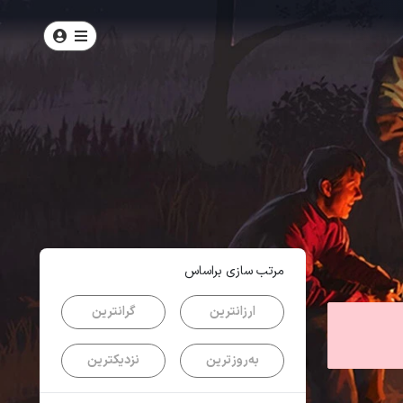
امتیاز
3.9
از
5
| از
102
کاربر
مرتب سازی براساس
ارزانترین
گرانترین
به‌روزترین
نزدیکترین