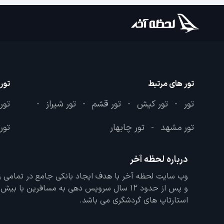
تور های مرتبط
تور
تور
تور کیش
تور قشم
تور شیراز
تور
-
-
-
-
تور مشهد
تور چابهار
تور 
-
درباره لحظه آخر
و پس از حدود 12 سال سرویس دهی به مسافرین با
استارتاپ های گردشگری می باشد.