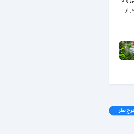
را با
ر از
رج نظر