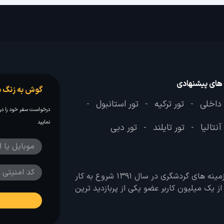
 های پیشنهادی
گوش به زنگ س
 داخلی
تور ترکیه
تور استانبول
-
-
-
درخواست سفر خود را در 
نمایید
آنتالیا
تور تایلند
تور دبی
-
-
وب سایت لحظه آخر با هدف ایجاد بانکی جامع در تمامی زمینه های گردشگری در سال 1391 شروع به کار
 بیش از یک میلیون کاربر عضو یکی از پربازدید ترین