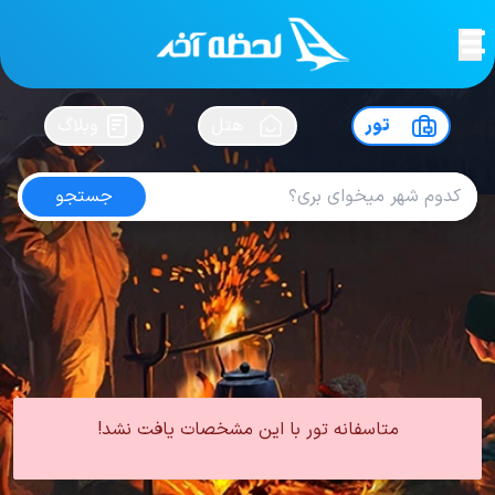
لحظه آخر
در
سفرت رو بساز !
تور
هتل
وبلاگ
جستجو
تور ازمیر آذر
امتیاز
5
از
5
| از
100
کاربر
0 تور از 0 آژانس
لحظه آخر
تور
تور ترکیه
تور ازمیر
تور ازمیر پاییز
تور ازمیر آذر
متاسفانه تور با این مشخصات یافت نشد!