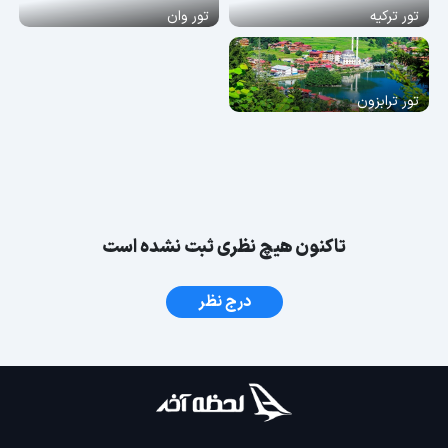
تور ترکیه
تور وان
تور ترابزون
تاکنون هیچ نظری ثبت نشده است
درج نظر