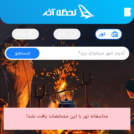
لحظه آخر
در
سفرت رو بساز !
تور
هتل
وبلاگ
جستجو
تور ازمیر آبان
امتیاز
5
از
5
| از
100
کاربر
0 تور از 0 آژانس
لحظه آخر
تور
تور ترکیه
تور ازمیر
تور ازمیر پاییز
تور ازمیر آبان
متاسفانه تور با این مشخصات یافت نشد!