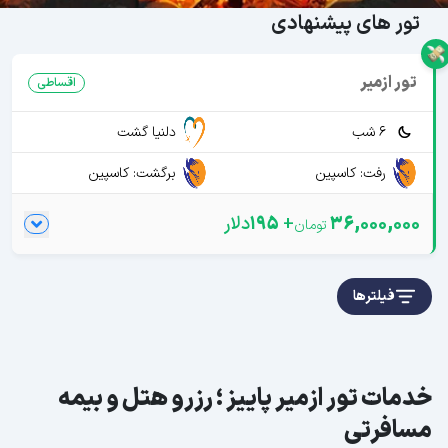
تور های پیشنهادی
تور ازمیر
اقساطی
6 شب
دلنیا گشت
رفت: کاسپین
برگشت: کاسپین
36,000,000
+
195
دلار
فیلترها
خدمات تور ازمیر پاییز ؛ رزرو هتل و بیمه
مسافرتی