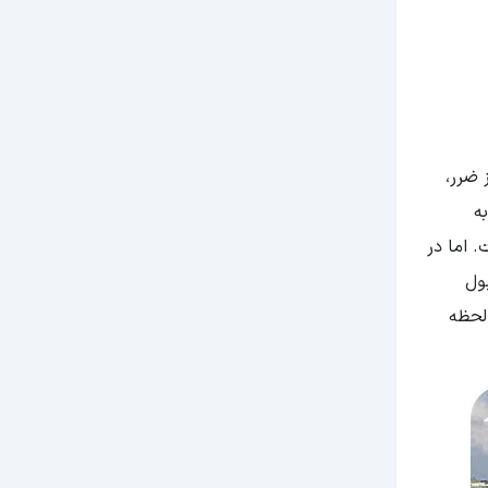
 ضرر،
ه
. اما در
ول
 لحظه