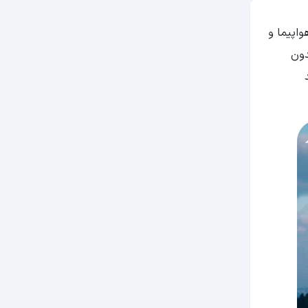
واپیما و
دون