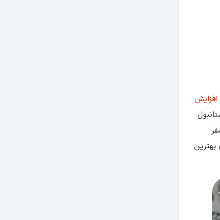
افزایش
تانبول
فر
 بهترین