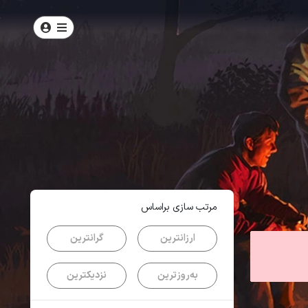
امتیاز
4
از
5
| از
100
کاربر
مرتب سازی براساس
ارزانترین
گرانترین
به‌روزترین
نزدیکترین