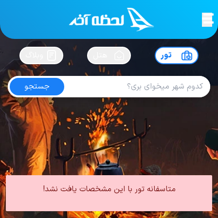
لحظه آخر
در
سفرت رو بساز !
تور
هتل
وبلاگ
جستجو
تور استانبول تیر
امتیاز
4.5
از
5
| از
100
کاربر
0 تور از 0 آژانس
لحظه آخر
تور
تور ترکیه
تور استانبول
تور استانبول تابستان
تور استانبول تیر
متاسفانه تور با این مشخصات یافت نشد!