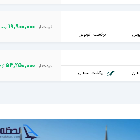
19,900,000
بوس
برگشت: اتوبوس
54,250,000
هان
برگشت: ماهان