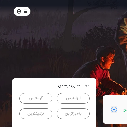
امتیاز
4.6
از
5
| از
4684
کاربر
مرتب سازی براساس
ارزانترین
گرانترین
به‌روزترین
نزدیکترین