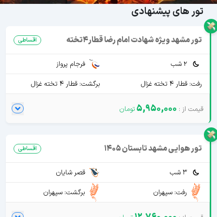
تور های پیشنهادی
تور مشهد ویژه شهادت امام رضا قطار4تخته
اقساطی
2 شب
فرجام پرواز
رفت: قطار 4 تخته غزال
برگشت: قطار 4 تخته غزال
5,950,000
تور هوایی مشهد تابستان 1405
اقساطی
3 شب
قصر شایان
رفت: سپهران
برگشت: سپهران