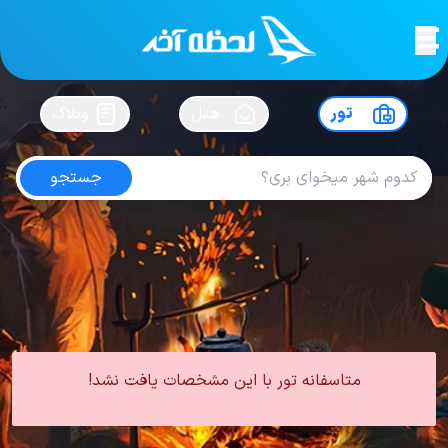
لحظه آخر
در
سفرت رو بساز !
تور
هتل
وبلاگ
جستجو
تور سرعین
امتیاز
4.2
از
5
| از
1629
کاربر
0 تور از 0 آژانس
لحظه آخر
تور
تور داخلی
تور سرعین
متاسفانه تور با این مشخصات یافت نشد!