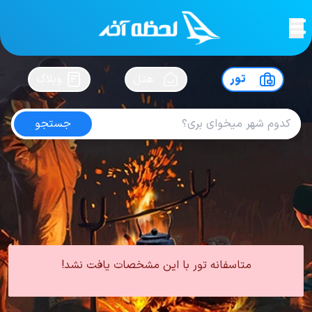
لحظه آخر
در
سفرت رو بساز !
تور
هتل
وبلاگ
جستجو
تور کویر
امتیاز
4.1
از
5
| از
1967
کاربر
0 تور از 0 آژانس
لحظه آخر
تور
تور داخلی
تور کویر
متاسفانه تور با این مشخصات یافت نشد!