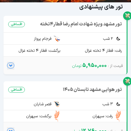
تور های پیشنهادی
تور مشهد ویژه شهادت امام رضا قطار4تخته
اقساطی
2 شب
فرجام پرواز
رفت: قطار 4 تخته غزال
برگشت: قطار 4 تخته غزال
5,950,000
تور هوایی مشهد تابستان 1405
اقساطی
3 شب
قصر شایان
رفت: سپهران
برگشت: سپهران