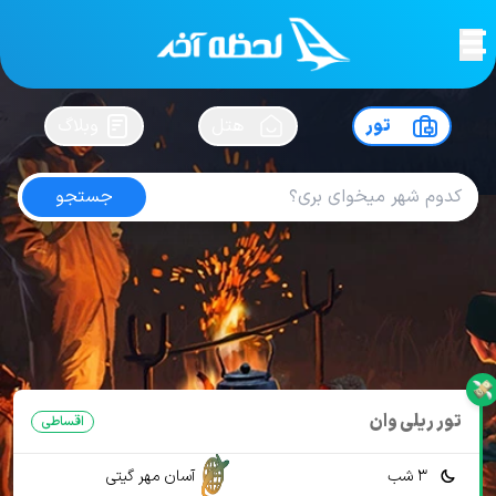
لحظه آخر
در
سفرت رو بساز !
تور
هتل
وبلاگ
جستجو
تور اقساطی وان
امتیاز
4.7
از
5
| از
103
کاربر
16 تور از 2 آژانس
لحظه آخر
تور
تور اقساطی
تور اقساطی وان
تور ریلی وان
اقساطی
3 شب
آسان مهر گیتی