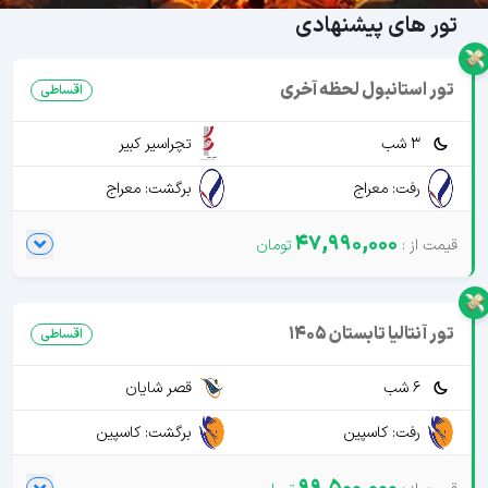
تور های پیشنهادی
تور استانبول لحظه آخری
اقساطی
3 شب
تچراسیر کبیر
رفت: معراج
برگشت: معراج
47,990,000
تور آنتالیا تابستان 1405
اقساطی
6 شب
قصر شایان
رفت: کاسپین
برگشت: کاسپین