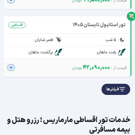
99,500,000
تور استانبول تابستان 1405
اقساطی
5 شب
قصر شایان
رفت: ماهان
برگشت: ماهان
42,090,000
فیلترها
خدمات تور اقساطی مارماریس ؛ رزرو هتل و
بیمه مسافرتی