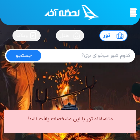
لحظه آخر
در
سفرت رو بساز !
تور
هتل
وبلاگ
جستجو
تور اقساطی مارماریس
امتیاز
4.5
از
5
| از
103
کاربر
0 تور از 0 آژانس
لحظه آخر
تور
تور اقساطی
تور اقساطی مارماریس
متاسفانه تور با این مشخصات یافت نشد!