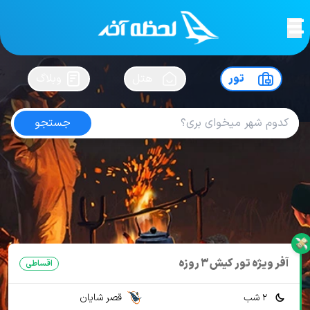
لحظه آخر
در
سفرت رو بساز !
تور
هتل
وبلاگ
جستجو
تور اقساطی کیش
امتیاز
3.5
از
5
| از
100
کاربر
20 تور از 1 آژانس
لحظه آخر
تور
تور اقساطی
تور اقساطی کیش
آفر ویژه تور کیش 3 روزه
اقساطی
2 شب
قصر شایان