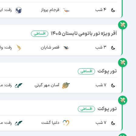
4 شب
فرجام پرواز
رفت: ایرا
آفر ویژه تور باتومی تابستان 1405
اقساطی
3 شب
قصر شایان
رفت: وا
تور پوکت
اقساطی
7 شب
رفت: ما
آسان مهر گیتی
تور پوکت
اقساطی
7 شب
دلنیا گشت
رفت: ما