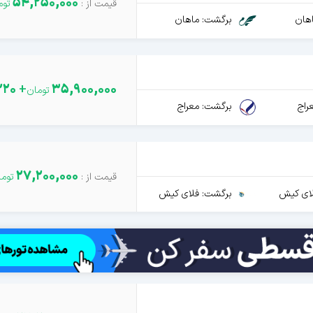
54,250,000
هان
برگشت: ماهان
220
+
35,900,000
راج
برگشت: معراج
27,200,000
ای کیش
برگشت: فلای کیش