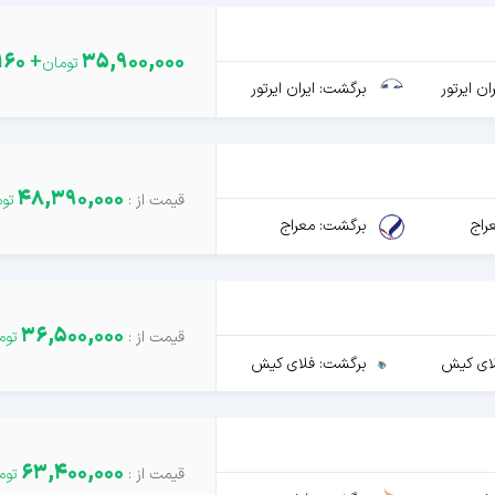
160
+
35,900,000
ن ایرتور
برگشت: ایران ایرتور
48,390,000
راج
برگشت: معراج
36,500,000
ای کیش
برگشت: فلای کیش
63,400,000