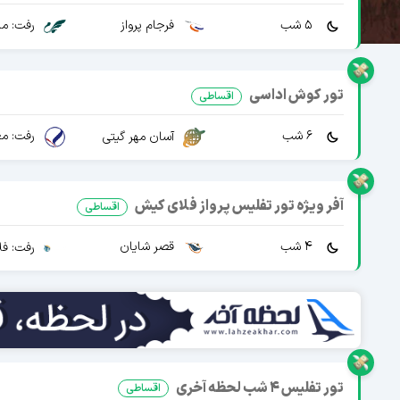
5 شب
فرجام پرواز
رفت: ما
تور کوش اداسی
اقساطی
6 شب
رفت: مع
آسان مهر گیتی
آفر ویژه تور تفلیس پرواز فلای کیش
اقساطی
4 شب
قصر شایان
رفت: فل
تور تفلیس 4 شب لحظه آخری
اقساطی