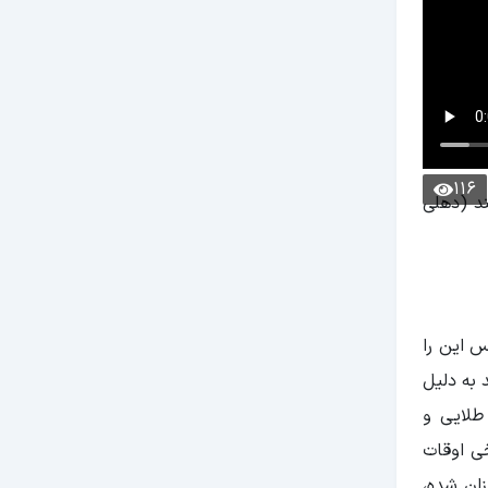
116
ند (دهلی
س این را
 به دلیل
طلایی و
خی اوقات
زان شده،