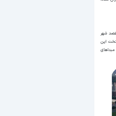
مقصد شهر
یتخت این
 مبداهای