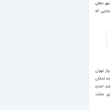
شهر دهلی
جایی که
زیرا پرواز تهران
جه امکان
ند اشاره
ور مثلث