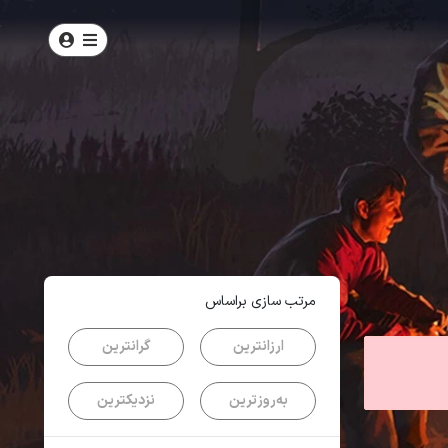
امتیاز
4.2
از
5
| از
110
کاربر
مرتب سازی براساس
ارزانترین
گرانترین
به‌روزترین
نزدیکترین