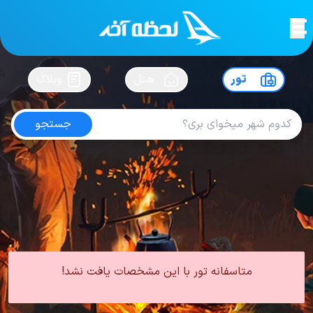
لحظه آخر
در
سفرت رو بساز !
تور
هتل
وبلاگ
جستجو
تور گرجستان اسفند
امتیاز
4.5
از
5
| از
102
کاربر
0 تور از 0 آژانس
لحظه آخر
تور
تور گرجستان
تور گرجستان زمستان
تور گرجستان اسفند
متاسفانه تور با این مشخصات یافت نشد!