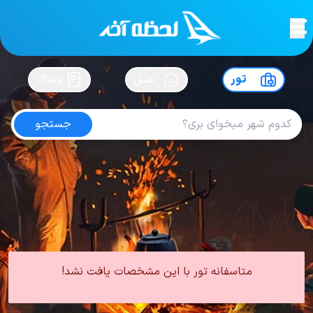
لحظه آخر
در
سفرت رو بساز !
تور
هتل
وبلاگ
جستجو
تور گرجستان شهریور
امتیاز
4.4
از
5
| از
102
کاربر
0 تور از 0 آژانس
لحظه آخر
تور
تور گرجستان
تور گرجستان تابستان
تور گرجستان شهریور
متاسفانه تور با این مشخصات یافت نشد!