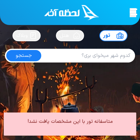
لحظه آخر
در
سفرت رو بساز !
تور
هتل
وبلاگ
جستجو
تور گرجستان اردیبهشت
امتیاز
4.6
از
5
| از
102
کاربر
0 تور از 0 آژانس
لحظه آخر
تور
تور گرجستان
تور گرجستان بهار
تور گرجستان اردیبهشت
متاسفانه تور با این مشخصات یافت نشد!