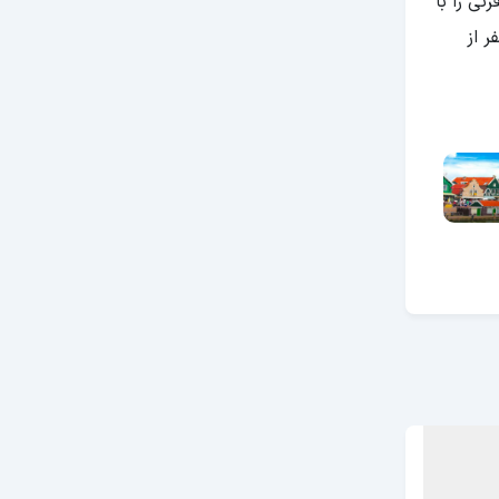
ی را با
ر از