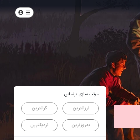
امتیاز
4.7
از
5
| از
100
کاربر
مرتب سازی براساس
ارزانترین
گرانترین
به‌روزترین
نزدیکترین