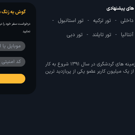
 های پیشنهادی
گوش به زنگ س
 داخلی
تور ترکیه
تور استانبول
-
-
-
درخواست سفر خود را در 
نمایید
آنتالیا
تور تایلند
تور دبی
-
-
وب سایت لحظه آخر با هدف ایجاد بانکی جامع در تمامی زمینه های گردشگری در سال 1391 شروع به کار
 بیش از یک میلیون کاربر عضو یکی از پربازدید ترین