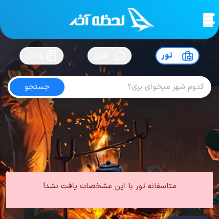
لحظه آخر
در
سفرت رو بساز !
تور
هتل
وبلاگ
جستجو
تور اودسا
امتیاز
3.9
از
5
| از
388
کاربر
0 تور از 0 آژانس
لحظه آخر
تور
تور اروپا
تور اوکراین
تور اودسا
متاسفانه تور با این مشخصات یافت نشد!