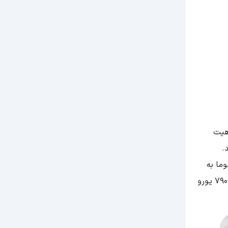
هیت
.
ما به
صورت تکی یا ترکیبی با شهرهای دیگر سوئیس یا کشورهای دیگر اروپایی برنامه‌ریزی می‌شوند. تور 5 روزه زوریخ با هزینه تقریبی 790 یورو