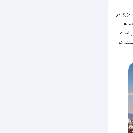
شهری پر
د به
کر است
تند که