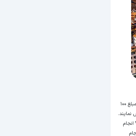
با داشتن یک تاریخچه سفر متوسط، تمکن مالی و گردش حساب، اخذ ویزای سوئیس میسر است. حتی با یک سفر خارجی قبلی، مبلغ 100
زای سوئیس نمایند.
برای ارائه درخواست ویزا، شما باید تعیین وقت سفارت را انجام دهید. تعیین وقت سفارت سوئیس به وسیله کارگزاری VFSGlobal انجام
جام