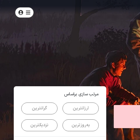
امتیاز
4.1
از
5
| از
389
کاربر
مرتب سازی براساس
ارزانترین
گرانترین
به‌روزترین
نزدیکترین