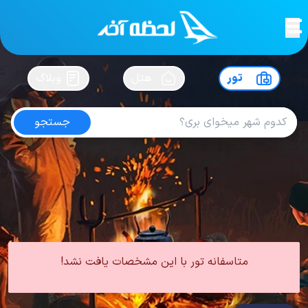
لحظه آخر
در
سفرت رو بساز !
تور
هتل
وبلاگ
جستجو
تور اروپا خرداد
امتیاز
5
از
5
| از
100
کاربر
0 تور از 0 آژانس
لحظه آخر
تور
تور اروپا
تور اروپا بهار
تور اروپا خرداد
متاسفانه تور با این مشخصات یافت نشد!