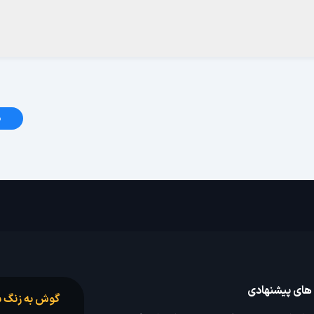
د
 های پیشنهادی
گوش به زنگ س