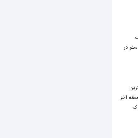
ت.
سفر در
هترین
واده لحظه آخر
که