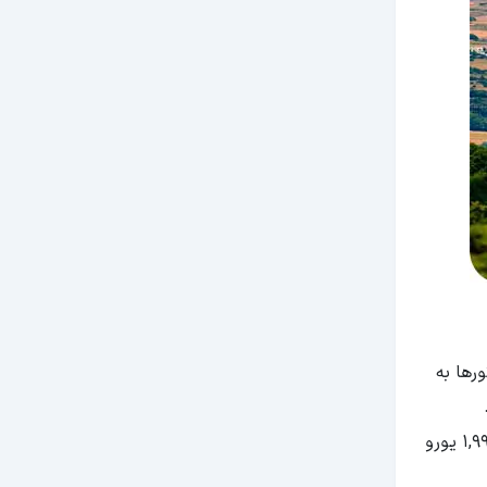
رها به
هتل‌های مرکز شهر گران‌تر از هتل‌های حومه شهر هستند. هزینه تور پرتغال برای 10 روز و در کشورهای ایتالیا، پرتغال و اسپانیا؛ 1,990 یورو