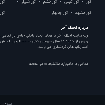
تور
تور کیش
تور قشم
تور شیراز
تور
-
-
-
-
تور مشهد
تور چابهار
تور 
-
درباره لحظه آخر
و پس از حدود 12 سال سرویس دهی به مسافرین با
استارتاپ های گردشگری می باشد.
تماس با ما
درباره ما
تبلیغات در لحظه
استفاده 