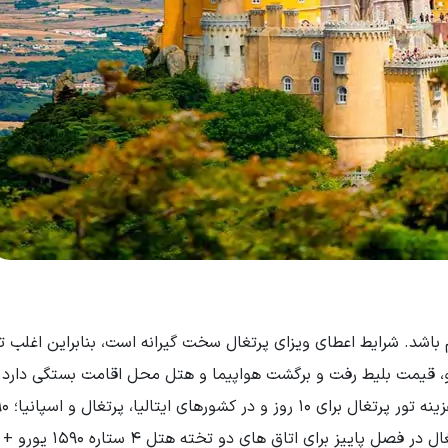
م باشد. شرایط اعطای ویزای پرتغال سخت گیرانه است، بنابراین اغلب تو
رو، قیمت بلیط رفت و برگشت هواپیما و هتل محل اقامت بستگی دارد.
به علاوه هزینه بلیط هواپیما می‌باشد. شروع قیمت تور پرتغال در فصل پاییز برای اتاق های دو تخته هتل 4 ستاره 1590 یورو +