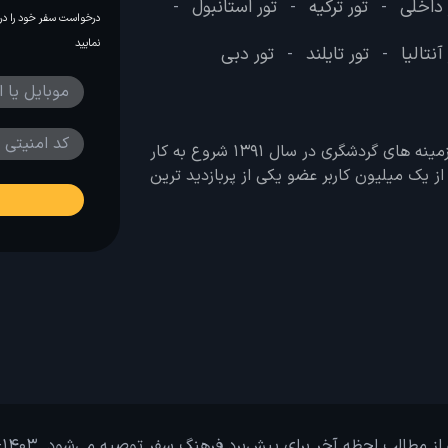
 داخلی
تور ترکیه
تور استانبول
-
-
-
درخواست سفر خود را در 
نمایید
آنتالیا
تور تایلند
تور دبی
-
-
وب سایت لحظه آخر با هدف ایجاد بانکی جامع در تمامی زمینه های گردشگری در سال 1391 شروع به کار
 بیش از یک میلیون کاربر عضو یکی از پربازدید ترین
از مطالب لحظه آخر برای پیش‌برد فرهنگ سفر توصیه می‌شود. 1403-1391@