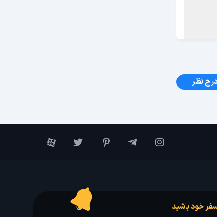
رج نظر
فر خود باشید