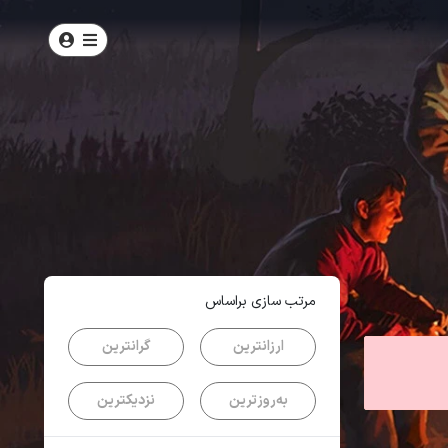
امتیاز
3.9
از
5
| از
2882
کاربر
مرتب سازی براساس
ارزانترین
گرانترین
به‌روزترین
نزدیکترین