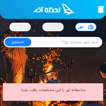
لحظه آخر
در
سفرت رو بساز !
تور
هتل
وبلاگ
جستجو
تور هلند
امتیاز
4.3
از
5
| از
442
کاربر
0 تور از 0 آژانس
لحظه آخر
تور
تور اروپا
تور هلند
متاسفانه تور با این مشخصات یافت نشد!