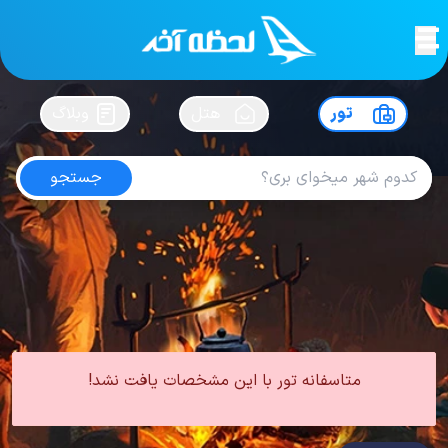
لحظه آخر
در
سفرت رو بساز !
تور
هتل
وبلاگ
جستجو
تور رم
امتیاز
4.6
از
5
| از
435
کاربر
0 تور از 0 آژانس
لحظه آخر
تور
تور اروپا
تور ایتالیا
تور رم
متاسفانه تور با این مشخصات یافت نشد!