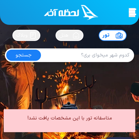
لحظه آخر
در
سفرت رو بساز !
تور
هتل
وبلاگ
جستجو
تور ونیز
امتیاز
4.3
از
5
| از
370
کاربر
0 تور از 0 آژانس
لحظه آخر
تور
تور اروپا
تور ایتالیا
تور ونیز
متاسفانه تور با این مشخصات یافت نشد!