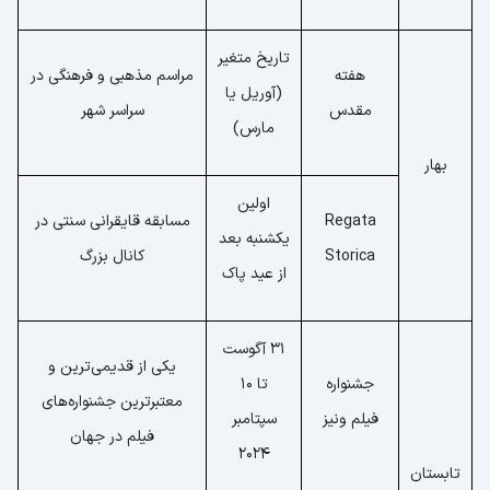
تاریخ متغیر
هفته
مراسم مذهبی و فرهنگی در
(آوریل یا
مقدس
سراسر شهر
مارس)
بهار
اولین
Regata
مسابقه قایقرانی سنتی در
یکشنبه بعد
Storica
کانال بزرگ
از عید پاک
31 آگوست
یکی از قدیمی‌ترین و
جشنواره
تا 10
معتبرترین جشنواره‌های
فیلم ونیز
سپتامبر
فیلم در جهان
2024
تابستان