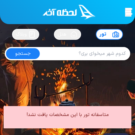
لحظه آخر
در
سفرت رو بساز !
تور
هتل
وبلاگ
جستجو
تور یونان
امتیاز
4.1
از
5
| از
1191
کاربر
0 تور از 0 آژانس
لحظه آخر
تور
تور اروپا
تور یونان
متاسفانه تور با این مشخصات یافت نشد!