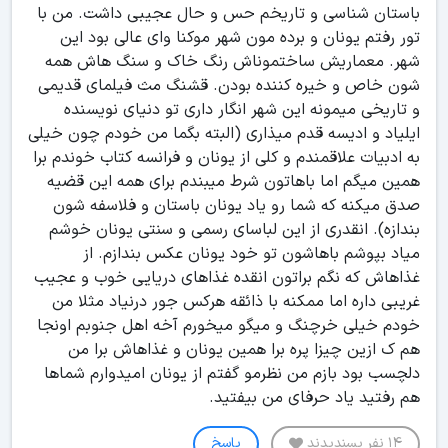
باستان شناسی و تاریخم حس و حال عجیبی داشت. من با
تور رفتم یونان و برده مون شهر موکنا وای عالی بود این
شهر. معماریش ساختموناش رنگ خاک و سنگ هاش همه
شون خاص و خیره کننده بودن. قشنگ مث فیلمای قدیمی
و تاریخی میمونه این شهر انگار داری تو دنیای نویسنده
ایلیاد و ادیسه قدم میذاری (البته بگما من خودم چون خیلی
به ادبیات علاقمندم و کلی از یونان و فرانسه کتاب خوندم برا
همین میگم اما باهاتون شرط میبندم برای همه این قضیه
صدق میکنه که شما رو یاد یونان باستان و فلاسفه شون
بندازه). انقدری از این لباسای رسمی و سنتی یونان خوشم
میاد بپوشم باهاشون تو خود یونان عکس بندازم. از
غذاهاش که نگم براتون انقده غذاهای دریایی خوب و عجیب
غریبی داره اما ممکنه با ذائقه هرکس جور درنیاد مثلا من
خودم خیلی خرچنگ و میگو میخورم آخه اهل جنوبم اونجا
هم ک ازین چیزا پره برا همین یونان و غذاهاش برا من
دلچسب بود بازم من نظرمو گفتم از یونان امیدوارم شماها
هم رفتید یاد حرفای من بیفتید.
14 نفر پسندیدند
پاسخ