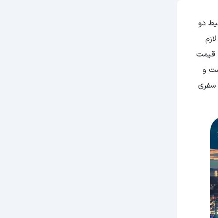
یط دو
یخچه سفری لازم
. قیمت
ب است و
تبر، سفری