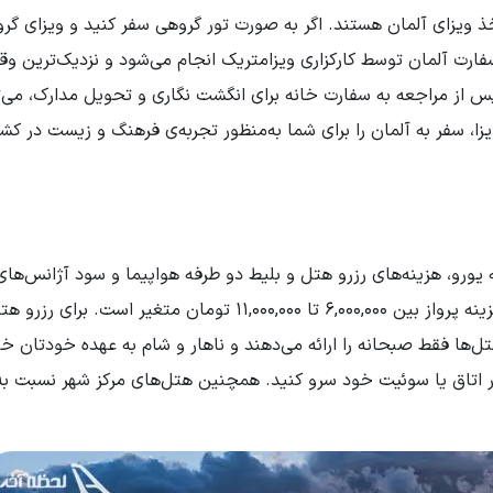
ذ ویزای آلمان هستند. اگر به صورت تور گروهی سفر کنید و ویزای گر
سفارت آلمان توسط کارکزاری ویزامتریک انجام می‌شود و نزدیک‌ترین وق
وز آتی خواهد بود. حداقل 21 روز کاری پس از مراجعه به سفارت خانه برای انگشت نگاری و تحویل مدارک، م
زا، سفر به آلمان را برای شما به‌منظور تجربه‌ی فرهنگ و زیست در کشو
یورو، هزینه‌های رزرو هتل و بلیط دو طرفه هواپیما و سود آژانس‌های
مسافرتی تعیین می‌شود. هزینه اخذ ویزا 60 یورو است و هزینه پرواز بین 6,000,000 تا 11,000,000 تومان متغیر است. 
7 تومان هزینه کنید. اکثر هتل‌ها فقط صبحانه را ارائه می‌دهند و ناهار و شام به عهده خودتان 
ا در اتاق یا سوئیت خود سرو کنید. همچنین هتل‌های مرکز شهر نسبت ب