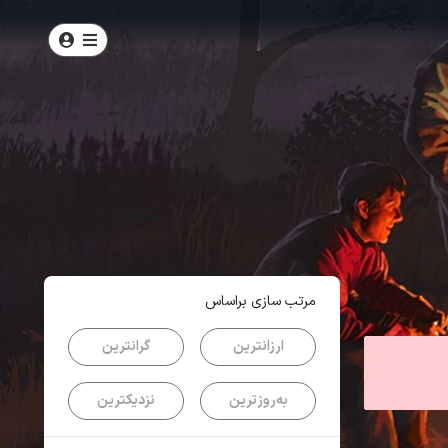
امتیاز
4.8
از
5
| از
431
کاربر
مرتب سازی براساس
ارزانترین
گرانترین
به‌روزترین
نزدیکترین