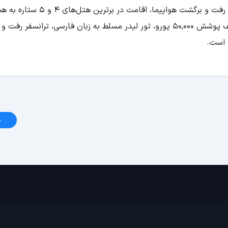
شامل بلیط رفت و برگشت هواپیما، اقامت در برترین هتل‌های 4 و 
صبحانه، اخذ ویزای توریستی شینگن، بیمه مسافرتی با سقف پوشش 50,000 یورو، تور لیدر مسلط به زبان فارسی، ترانس
 است.
د