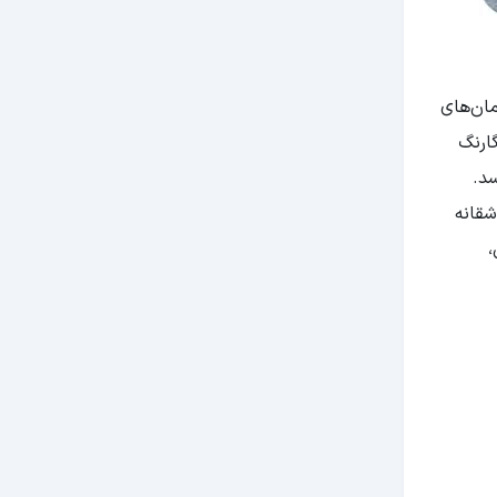
مان‌های
ارنگ
سد.
شقانه
،