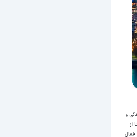
دگی و
 از
 (با فعال