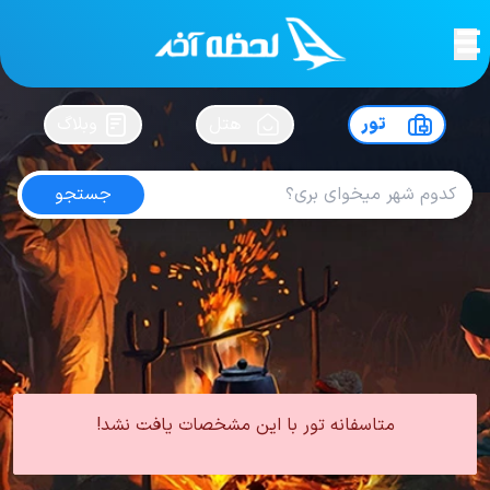
لحظه آخر
در
سفرت رو بساز !
تور
هتل
وبلاگ
جستجو
تور فرانسه و ایتالیا
امتیاز
5
از
5
| از
100
کاربر
0 تور از 0 آژانس
لحظه آخر
تور
تور اروپا
تور ترکیبی اروپا
تور فرانسه و ایتالیا
متاسفانه تور با این مشخصات یافت نشد!