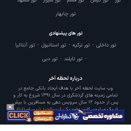
تور
تور کیش
تور قشم
تور شیراز
تور مشهد
-
-
-
-
-
تور چابهار
تور های پیشنهادی
تور داخلی
تور ترکیه
تور استانبول
تور آنتالیا
-
-
-
تور تایلند
تور دبی
-
-
درباره لحظه آخر
وب سایت لحظه آخر با هدف ایجاد بانکی جامع در
تمامی زمینه های گردشگری در سال 1391 شروع به کار و
پس از حدود 12 سال سرویس دهی به مسافرین با بیش
از یک میلیون کاربر عضو یکی از پربازدید ترین استارتاپ
های گردشگری می باشد.