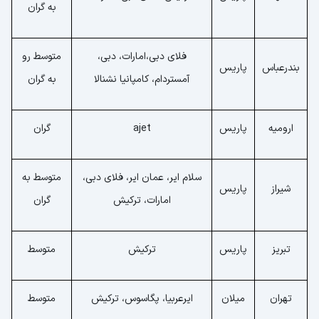
به گران
فلای دبی،امارات، دبی،
متوسط رو
بندرعباس
پاریس
آمستردام، کامپانیا نشنالا
به گران
ارومیه
پاریس
ajet
گران
سلام ایر، عمان ایر، فلای دبی،
متوسط به
شیراز
پاریس
امارات، ترکیش
گران
تبریز
پاریس
ترکیش
متوسط
تهران
میلان
ایرعربیا، پگاسوس، ترکیش
متوسط