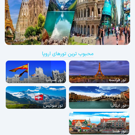
محبوب ترین تورهای اروپا
تور فرانسه
تور اسپانیا
تور ایتالیا
تور سوئیس
تور هلند