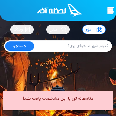
لحظه آخر
در
سفرت رو بساز !
تور
هتل
وبلاگ
جستجو
تور ترکیبی اروپا
امتیاز
4.9
از
5
| از
102
کاربر
0 تور از 0 آژانس
لحظه آخر
تور
تور اروپا
تور ترکیبی اروپا
متاسفانه تور با این مشخصات یافت نشد!