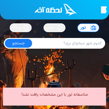
لحظه آخر
در
سفرت رو بساز !
تور
هتل
وبلاگ
جستجو
تور ابوظبی از شیراز
امتیاز
5
از
5
| از
100
کاربر
0 تور از 0 آژانس
لحظه آخر
تور
تور امارات
تور ابوظبی
تور ابوظبی از شیراز
متاسفانه تور با این مشخصات یافت نشد!