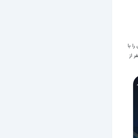
ا با
ر از