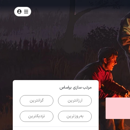
امتیاز
5
از
5
| از
100
کاربر
مرتب سازی براساس
ارزانترین
گرانترین
به‌روزترین
نزدیکترین