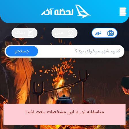
لحظه آخر
در
سفرت رو بساز !
تور
هتل
وبلاگ
جستجو
تور دبی بهمن
امتیاز
4.3
از
5
| از
100
کاربر
0 تور از 0 آژانس
لحظه آخر
تور
تور امارات
تور دبی
تور دبی زمستان
تور دبی بهمن
متاسفانه تور با این مشخصات یافت نشد!