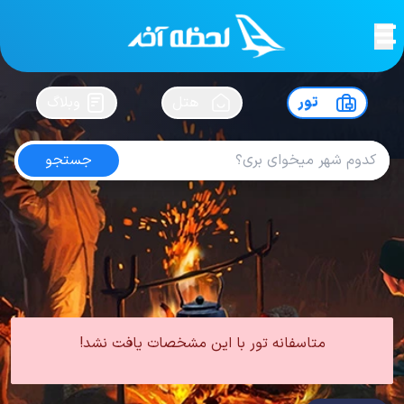
لحظه آخر
در
سفرت رو بساز !
تور
هتل
وبلاگ
جستجو
تور دبی تابستان
امتیاز
5
از
5
| از
100
کاربر
0 تور از 0 آژانس
لحظه آخر
تور
تور امارات
تور دبی
تور دبی تابستان
متاسفانه تور با این مشخصات یافت نشد!