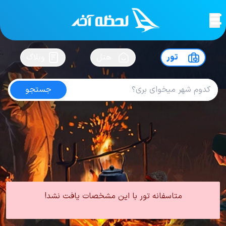
لحظه آخر
در
سفرت رو بساز !
تور
هتل
وبلاگ
جستجو
تور دبی فروردین
امتیاز
5
از
5
| از
100
کاربر
0 تور از 0 آژانس
لحظه آخر
تور
تور امارات
تور دبی
تور دبی بهار
تور دبی فروردین
متاسفانه تور با این مشخصات یافت نشد!