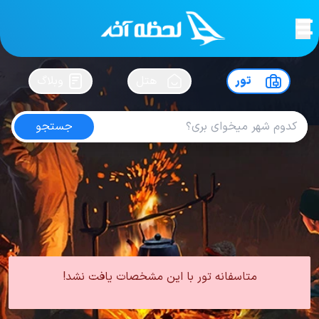
لحظه آخر
در
سفرت رو بساز !
تور
هتل
وبلاگ
جستجو
تور دبی هتل آتلانتیس د پالم
امتیاز
5
از
5
| از
100
کاربر
0 تور از 0 آژانس
لحظه آخر
تور
تور امارات
تور دبی
تور دبی هتل 5 ستاره
تور دبی هتل آتلانتیس د پالم
متاسفانه تور با این مشخصات یافت نشد!