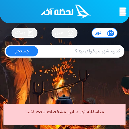
لحظه آخر
در
سفرت رو بساز !
تور
هتل
وبلاگ
جستجو
تور دبی هتل آتلانتیس
امتیاز
4.4
از
5
| از
104
کاربر
0 تور از 0 آژانس
لحظه آخر
تور
تور امارات
تور دبی
تور دبی هتل 5 ستاره
تور دبی هتل آتلانتیس
متاسفانه تور با این مشخصات یافت نشد!