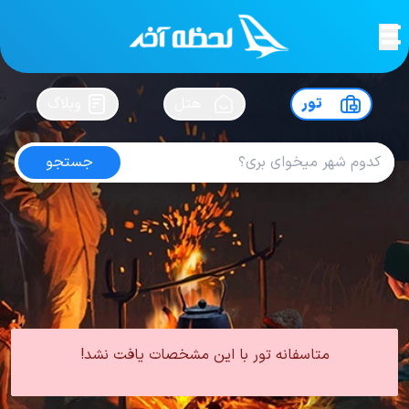
لحظه آخر
در
سفرت رو بساز !
تور
هتل
وبلاگ
جستجو
تور دبی هتل رز ریحان بای روتانا
امتیاز
5
از
5
| از
100
کاربر
0 تور از 0 آژانس
لحظه آخر
تور
تور امارات
تور دبی
تور دبی هتل 4 ستاره
تور دبی هتل رز ریحان بای روتانا
متاسفانه تور با این مشخصات یافت نشد!