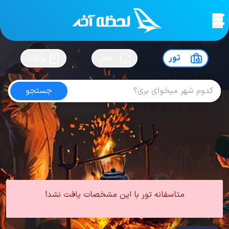
لحظه آخر
در
سفرت رو بساز !
تور
هتل
وبلاگ
جستجو
تور دبی از ارومیه
امتیاز
4.7
از
5
| از
150
کاربر
0 تور از 0 آژانس
لحظه آخر
تور
تور امارات
تور دبی
تور دبی از ارومیه
متاسفانه تور با این مشخصات یافت نشد!