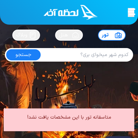
لحظه آخر
در
سفرت رو بساز !
تور
هتل
وبلاگ
جستجو
تور چابهار زمستان
امتیاز
4.2
از
5
| از
102
کاربر
0 تور از 0 آژانس
لحظه آخر
تور
تور داخلی
تور چابهار
تور چابهار زمستان
متاسفانه تور با این مشخصات یافت نشد!